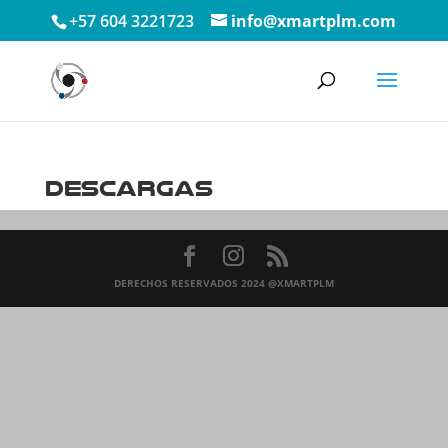
+57 604 3221723
info@xmartplm.com
Descargas
DERECHOS RESERVADOS 2024 @XMARTPLM